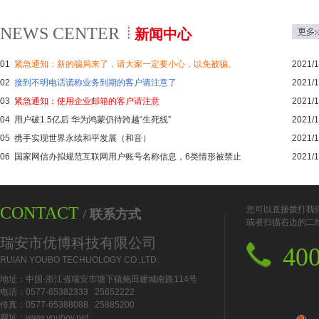
NEWS CENTER
新闻中心
01
紧急通知：新的骗局来了，请大家一定要小心，以免被骗。
2021/1
02
接到不明电话谎称业务到期的客户请注意了
2021/1
03
紧急通知：使用企业邮箱的客户请注意
2021/1
04
用户破1.5亿后 华为鸿蒙仍待跨越“生死线”
2021/1
05
携手实现世界永续和平发展（和音）
2021/1
06
国家网信办拟规范互联网用户账号名称信息，6类情形被禁止
2021/1
CONTACT
您可以直接拨打我
/ 联系方式
或者扫描右边的二
瑞安市优博科技有限公司
400
RUIAN YOUBO TECHUOLOGY CO.,LTD.
地址：中国·浙江省瑞安市塘下镇鲍田建城南路114号
电话：0577-65382333 25652222
传真：0577-65388088 25885200
网址：www.youboy.net