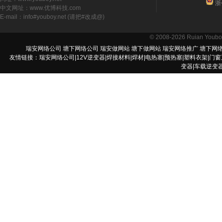
浙公
中文网址：www.优博科技.com
E-mail：info#youboy.net (请把#改成@)
© 2008-2026 Ruian Youbo T
瑞安网络公司
塘下网络公司
瑞安做网站
塘下做网站
瑞安网络推广
塘下网
友情链接：
瑞安网络公司
|
12V逆变器
|
焊接材料
|
焊材
|
电热塞
|
预热塞
|
塑料衣架
|
门窗
变器
|
车载逆变