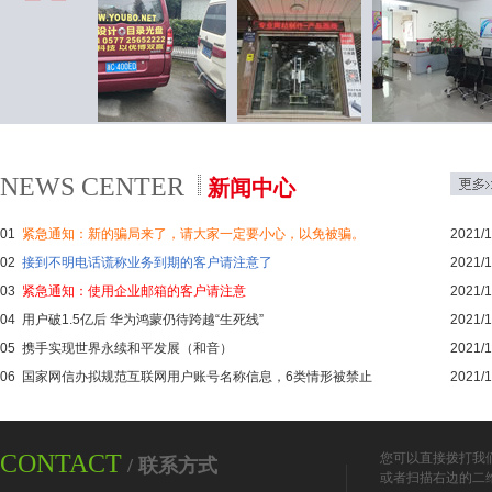
NEWS CENTER
新闻中心
01
紧急通知：新的骗局来了，请大家一定要小心，以免被骗。
2021/1
02
接到不明电话谎称业务到期的客户请注意了
2021/1
03
紧急通知：使用企业邮箱的客户请注意
2021/1
04
用户破1.5亿后 华为鸿蒙仍待跨越“生死线”
2021/1
05
携手实现世界永续和平发展（和音）
2021/1
06
国家网信办拟规范互联网用户账号名称信息，6类情形被禁止
2021/1
CONTACT
您可以直接拨打我
/ 联系方式
或者扫描右边的二