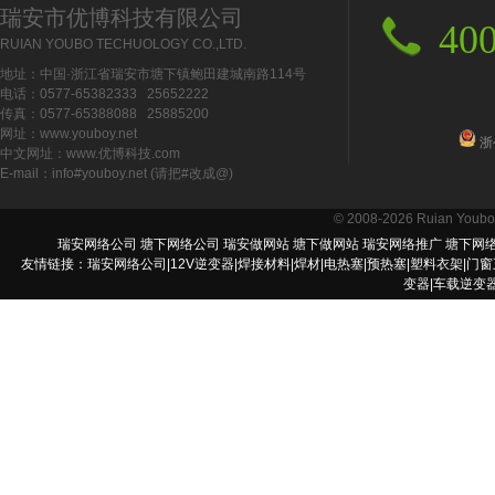
瑞安市优博科技有限公司
400
RUIAN YOUBO TECHUOLOGY CO.,LTD.
地址：中国·浙江省瑞安市塘下镇鲍田建城南路114号
电话：0577-65382333 25652222
传真：0577-65388088 25885200
网址：www.youboy.net
浙公
中文网址：www.优博科技.com
E-mail：info#youboy.net (请把#改成@)
© 2008-2026 Ruian Youbo T
瑞安网络公司
塘下网络公司
瑞安做网站
塘下做网站
瑞安网络推广
塘下网
友情链接：
瑞安网络公司
|
12V逆变器
|
焊接材料
|
焊材
|
电热塞
|
预热塞
|
塑料衣架
|
门窗
变器
|
车载逆变