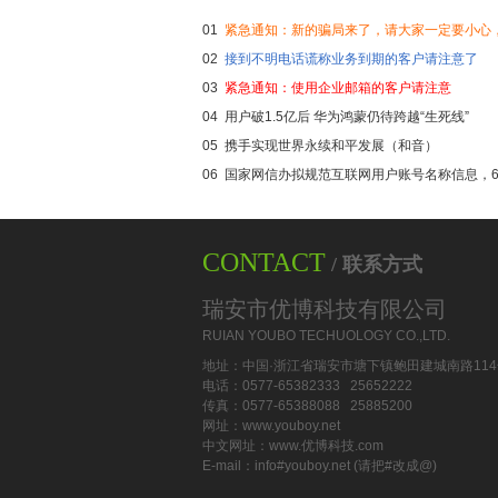
01
紧急通知：新的骗局来了，请大家一定要小心
02
接到不明电话谎称业务到期的客户请注意了
03
紧急通知：使用企业邮箱的客户请注意
04
用户破1.5亿后 华为鸿蒙仍待跨越“生死线”
05
携手实现世界永续和平发展（和音）
06
国家网信办拟规范互联网用户账号名称信息，
CONTACT
/ 联系方式
瑞安市优博科技有限公司
RUIAN YOUBO TECHUOLOGY CO.,LTD.
地址：中国·浙江省瑞安市塘下镇鲍田建城南路114
电话：0577-65382333 25652222
传真：0577-65388088 25885200
网址：www.youboy.net
中文网址：www.优博科技.com
E-mail：info#youboy.net (请把#改成@)