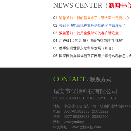
NEWS CENTER
新闻中
01
紧急通知：新的骗局来了，请大家一定要小心
02
接到不明电话谎称业务到期的客户请注意了
03
紧急通知：使用企业邮箱的客户请注意
04
用户破1.5亿后 华为鸿蒙仍待跨越“生死线”
05
携手实现世界永续和平发展（和音）
06
国家网信办拟规范互联网用户账号名称信息，
CONTACT
/ 联系方式
瑞安市优博科技有限公司
RUIAN YOUBO TECHUOLOGY CO.,LTD.
地址：中国·浙江省瑞安市塘下镇鲍田建城南路114
电话：0577-65382333 25652222
传真：0577-65388088 25885200
网址：www.youboy.net
中文网址：www.优博科技.com